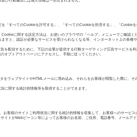
ie及び行動履歴には個人情報は一切含まれません。
定を「すべてのCookieを許可する」、「すべてのCookieを拒否する」、「Cook
 Cookieに関する設定方法は、お使いのブラウザの「ヘルプ」メニューでご確認く
択されますと、認証が必要なサービスを受けられなくなる等、インターネット上の各種
広告を配信するために、下記の企業が提供する行動ターゲティング広告サービスを利
記のオプトアウトページにアクセスし、手順に従ってください。
や画像データをウェブサイトやHTMLメールに埋め込み、それらをお客様が閲覧した際に、
状況に関する統計的情報等を取得することができます。
や、お客様のサイトご利用状況に関する統計的情報を収集して、お客様へのサービス
サイトがWebビーコン等によってお客様のお名前、ご住所、電話番号、メールア