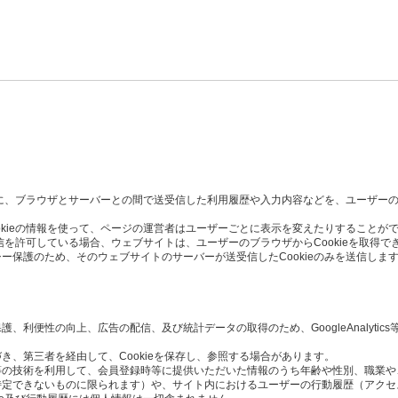
た時に、ブラウザとサーバーとの間で送受信した利用履歴や入力内容などを、ユーザー
okieの情報を使って、ページの運営者はユーザーごとに表示を変えたりすることが
受信を許可している場合、ウェブサイトは、ユーザーのブラウザからCookieを取得で
ー保護のため、そのウェブサイトのサーバーが送受信したCookieのみを送信しま
利便性の向上、広告の配信、及び統計データの取得のため、GoogleAnalytics
き、第三者を経由して、Cookieを保存し、参照する場合があります。
Script等の技術を利用して、会員登録時等に提供いただいた情報のうち年齢や性別、職
定できないものに限られます）や、サイト内におけるユーザーの行動履歴（アクセ