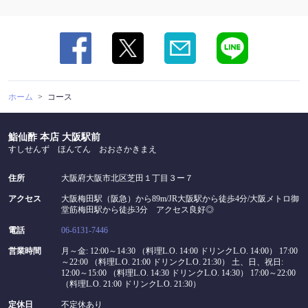
閉じる
ホーム
コース
鮨仙酢 本店 大阪駅前
すしせんず ほんてん おおさかきまえ
住所
大阪府大阪市北区芝田１丁目３ー７
アクセス
大阪梅田駅（阪急）から89m/JR大阪駅から徒歩4分/大阪メトロ御
堂筋梅田駅から徒歩3分 アクセス良好◎
電話
06-6131-7446
営業時間
月～金: 12:00～14:30 （料理L.O. 14:00 ドリンクL.O. 14:00） 17:00
～22:00 （料理L.O. 21:00 ドリンクL.O. 21:30） 土、日、祝日:
12:00～15:00 （料理L.O. 14:30 ドリンクL.O. 14:30） 17:00～22:00
（料理L.O. 21:00 ドリンクL.O. 21:30）
定休日
不定休あり