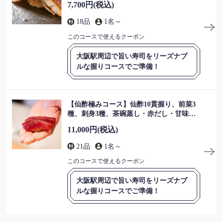
7,700円
(税込)
18品
1名～
このコースで使えるクーポン
大阪駅周辺で旨い寿司をリーズナブ
ルな握りコースでご準備！
この店舗情報をシェアする
【仙酢極みコース】仙酢10貫握り、前菜3
コース | 鮨仙酢 本店 大阪駅前
種、刺身3種、茶碗蒸し・赤だし・甘味付
き
大阪府大阪市北区芝田１丁目３ー７
11,000円
(税込)
https://senzuosakaekimae.owst.jp/courses
21品
1名～
お店情報をコピー
このコースで使えるクーポン
大阪駅周辺で旨い寿司をリーズナブ
ルな握りコースでご準備！