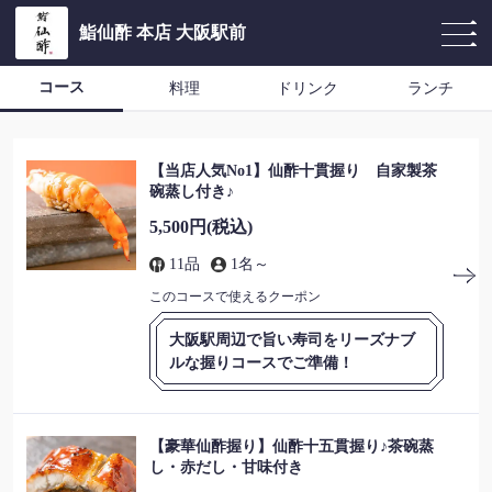
鮨仙酢 本店 大阪駅前
コース
料理
ドリンク
ランチ
【当店人気No1】仙酢十貫握り 自家製茶
碗蒸し付き♪
5,500円
(税込)
11品
1名～
このコースで使えるクーポン
大阪駅周辺で旨い寿司をリーズナブ
ルな握りコースでご準備！
【豪華仙酢握り】仙酢十五貫握り♪茶碗蒸
し・赤だし・甘味付き